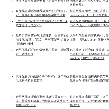
股海博金配资 港股科技的好日子要来了吗
明珠国际 用好检察公信力测
效检察履职
象泰配资 暴躁鸭雅思老师Mia：我的日
恒正网配资 每天一句口语练习：I 
记，最开心的是看到学员落实我的计划
have known，提升听说能力
七星策略 2只德国法兰克福DAX指数ETF
百进配资 博时标普500ETF
成交额环比增超50%
5591.27万元，环比增加31.99%
红片天策略 野外玩水需注意！全国多地水
大牛时代配资 托育机构+1，
域发现“食脑虫”踪迹：严重可致死_游野泳
上新！_婴幼儿_地址_服务体
_阿米巴_狒狒
宏图优配 联环药业盐酸林可霉素注射液通
亿牛策略 美股异动 | 将收购Blade
过一致性评价
Mobility(BLDE.US)客运业务 Jo
Aviation(JOBY.US)涨超17%
惠泽配资 万马股份(002276.SZ)：国产高压
博星财富配资 值得买科技与
电缆料护航能源工程
战略合作 携手打造AI购物管家
宏图网配资 周幽王烽火戏诸侯逗褒姒一
日进金配资 宋国开国君主微
笑，是编造的故事？为何司马迁要造假？_
实留有后代！却为何传位弟弟？
周朝_历史_史记
族_武王