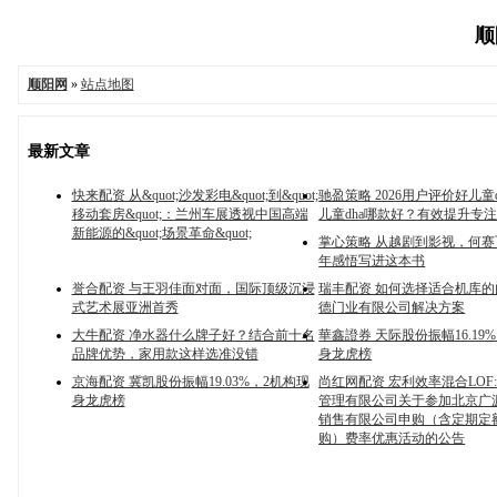
顺
顺阳网
»
站点地图
最新文章
快来配资 从&quot;沙发彩电&quot;到&quot;
驰盈策略 2026用户评价好儿童
移动套房&quot;：兰州车展透视中国高端
儿童dha哪款好？有效提升专
新能源的&quot;场景革命&quot;
掌心策略 从越剧到影视，何赛
年感悟写进这本书
誉合配资 与王羽佳面对面，国际顶级沉浸
瑞丰配资 如何选择适合机库
式艺术展亚洲首秀
德门业有限公司解决方案
大牛配资 净水器什么牌子好？结合前十名
華鑫證券 天际股份振幅16.19
品牌优势，家用款这样选准没错
身龙虎榜
京海配资 冀凯股份振幅19.03%，2机构现
尚红网配资 宏利效率混合LOF
身龙虎榜
管理有限公司关于参加北京广
销售有限公司申购（含定期定
购）费率优惠活动的公告