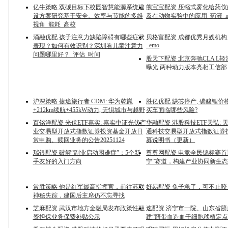
亿牛策略 双碳目标下校园智慧能源系统建
熊宝宝配资 压缩式雾化给药
设方案研究基于安全、效率与节能的多维
及在动物实验中的应用_药液_m
视角_能耗_高校
涌融优配 孩子注意力缺陷障碍有哪些症状
贝格富配资 成都优秀月嫂机构
_emo
表现？如何有效识别？深圳看儿童注意力
问题哪里好？_评估_时间
股天下配资 北京奔驰CLA L
曝光 两种动力版本亮相工信部
沪深策略 捷途旅行者 CDM: 华为乾崑
胜亿优配 缺芯停产, 碳酸锂价格
+212km续航+455kW动力, 无惧城市与越野
买车面临哪些风险?
百铭洋配资 光伏ETF嘉实: 嘉实中证光伏产
华融配资 港股科技ETF天弘:
业交易型开放式指数证券投资基金开放日
通科技交易型开放式指数证券
常申购、赎回业务的公告20251124
募说明书（更新）
瑞银配资 破解“副业启动困难症”：5个新
尊尊网配资 电竞全民锦标赛首
手友好的入门方向
宁”赛道，构建产业协同新生
常胜策略 他是红军最高指挥官，前往苏联
好易配资 兔子急了，可不止
神秘失踪，建国后主席仍不忘寻找
芝麻配资 武汉市地方金融局发布政策性融
速配资 济宁市一院、山东省脐
资担保业务保费补贴公示
建“脐带血造血干细胞移植定点