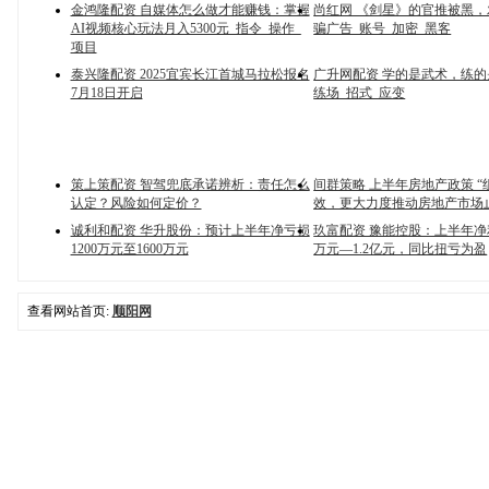
金鸿隆配资 自媒体怎么做才能赚钱：掌握
尚红网 《剑星》的官推被黑
AI视频核心玩法月入5300元_指令_操作_
骗广告_账号_加密_黑客
项目
泰兴隆配资 2025宜宾长江首城马拉松报名
广升网配资 学的是武术，练的
7月18日开启
练场_招式_应变
策上策配资 智驾兜底承诺辨析：责任怎么
间群策略 上半年房地产政策 “
认定？风险如何定价？
效，更大力度推动房地产市场
诚利和配资 华升股份：预计上半年净亏损
玖富配资 豫能控股：上半年净利
1200万元至1600万元
万元—1.2亿元，同比扭亏为盈
查看网站首页:
顺阳网