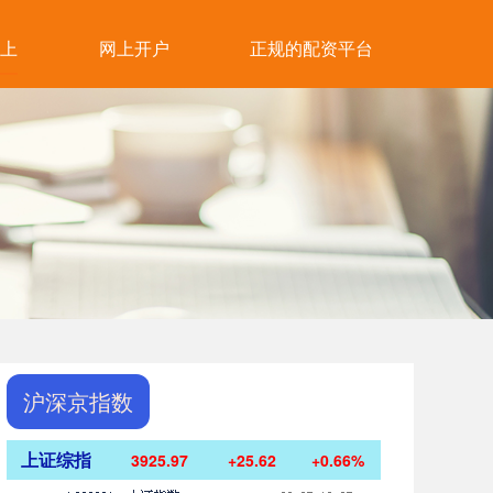
上
网上开户
正规的配资平台
沪深京指数
上证综指
3925.97
+25.62
+0.66%