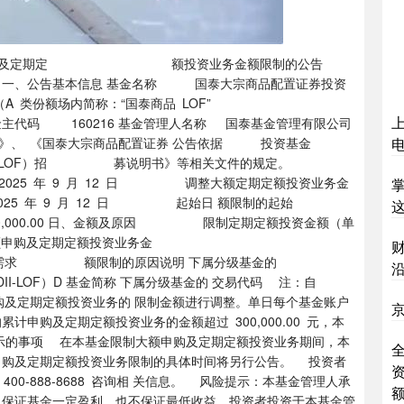
整大额申购及定期定 额投资业务金额限制的公告
一、公告基本信息 基金名称 国泰大宗商品配置证券投资
A 类份额场内简称：“国泰商品 LOF”
基金管理人名称 国泰基金管理有限公司
 《国泰大宗商品配置证券 公告依据 投资基金
金（LOF）招 募说明书》等相关文件的规定。
年 9 月 12 日 调整大额定期定额投资业务金
 月 12 日 起始日 额限制的起始
00 日、金额及原因 限制定期定额投资金额（单
申购及定期定额投资业务金
制的原因说明 下属分级基金的
I-LOF）D 基金简称 下属分级基金的 交易代码 注：自
的申购及定期定额投资业务的 限制金额进行调整。单日每个基金账户
京
申购及定期定额投资业务的金额超过 300,000.00 元，本
提示的事项 在本基金限制大额申购及定期定额投资业务期间，本
全
申购及定期定额投资业务限制的具体时间将另行公告。 投资者
话 400-888-8688 咨询相 关信息。 风险提示：本基金管理人承
 保证基金一定盈利，也不保证最低收益。投资者投资于本基金管