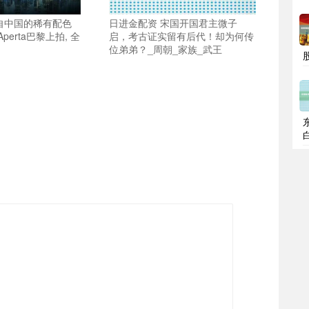
自中国的稀有配色
日进金配资 宋国开国君主微子
Aperta巴黎上拍, 全
启，考古证实留有后代！却为何传
位弟弟？_周朝_家族_武王