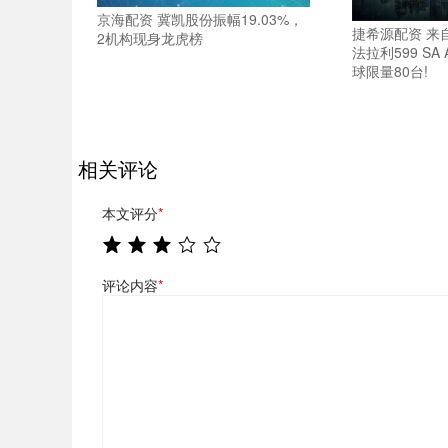
京海配资 冀凯股份振幅19.03%，
捷希源配资 来
2机构现身龙虎榜
法拉利599 SA 
球限量80台!
相关评论
本文评分
*
评论内容
*