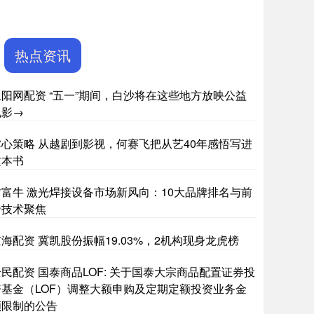
热点资讯
上阳网配资 “五一”期间，白沙将在这些地方放映公益
电影→
掌心策略 从越剧到影视，何赛飞把从艺40年感悟写进
这本书
财富牛 激光焊接设备市场新风向：10大品牌排名与前
沿技术聚焦
海配资 冀凯股份振幅19.03%，2机构现身龙虎榜
民配资 国泰商品LOF: 关于国泰大宗商品配置证券投
资基金（LOF）调整大额申购及定期定额投资业务金
额限制的公告