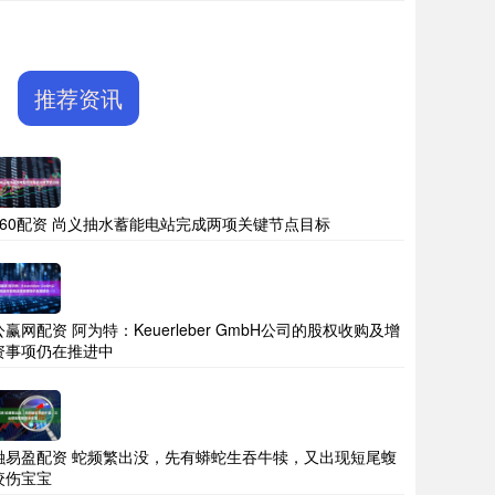
推荐资讯
360配资 尚义抽水蓄能电站完成两项关键节点目标
公赢网配资 阿为特：Keuerleber GmbH公司的股权收购及增
资事项仍在推进中
融易盈配资 蛇频繁出没，先有蟒蛇生吞牛犊，又出现短尾蝮
咬伤宝宝