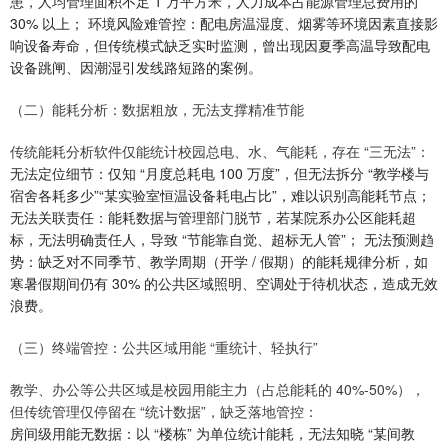
患，人均管理面积不足 1 万平方米，人力成本占能源管理总费用的
30% 以上； 环境风险难管控：配电房温湿度、烟雾等环境因素直接影
响设备寿命，但传统模式缺乏实时监测，曾出现因夏季高温导致配电
设备跳闸、因潮湿引发线路短路的案例。
（二）能耗分析：数据粗放，无法支撑精准节能
传统能耗分析软件仅能统计校园总电、水、气能耗，存在 “三无法”：
无法定位细节：仅知 “月度总耗电 100 万度”，但无法拆分 “教学楼与
宿舍各耗多少”“某实验室恒温设备耗电占比”，难以识别高能耗节点；
无法关联责任：能耗数据与管理部门脱节，若某院系办公区能耗超
标，无法明确责任人，导致 “节能靠自觉、超标无人管”； 无法预测趋
势：缺乏对不同季节、教学周期（开学 / 假期）的能耗规律分析，如
寒暑假期间仍有 30% 的公共区域照明、空调处于待机状态，造成无效
浪费。
（三）终端管控：公共区域用能 “重统计、轻执行”
教学、办公等公共区域是校园用能主力（占总能耗的 40%-50%），
但传统管理仅停留在 “统计数据”，缺乏落地管控：
房间级用能无数据：以 “楼栋” 为单位统计能耗，无法知晓 “某间教