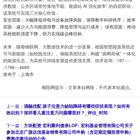
供数据、公共区域管控落地节能、能源站 AI 优化效率” 的四层联动，
该系统可实现三大核心价值：
安全层面：大幅降低停电与设备故障风险，保障教学科研秩序； 效率
层面：减少人力与能源浪费，降低管理与运行成本； 绿色层面：推动
高校能耗强度下降，助力实现碳达峰目标。
未来，随着物联网、大数据技术的进一步发展，校园智慧能源系统还
可与新能源（如校园光伏）、储能系统结合，构建 “源网荷储” 一体化
的能源生态，为高校可持续发展提供更强支撑。技术咨询：187---
-1796---4689
发布于：上海市
顺阳网提示：文章来自网络，不代表本站观点。
上一篇：
涌融优配 孩子注意力缺陷障碍有哪些症状表现？如何有
效识别？深圳看儿童注意力问题哪里好？_评估_时间
下一篇：
方块配资 宏利聚利债券LOF: 宏利基金管理有限公司关于
参加北京广源达信基金销售有限公司申购（含定期定额投资申购）
费率优惠活动的公告