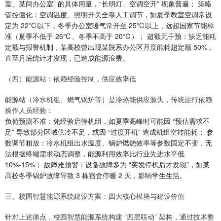
室、某间办公室” 的具体用量，“长明灯、空调空开” 现象普遍； 策略
管控僵化：空调温度、照明开关全靠人工调节，如夏季教室空调常设
定为 22℃以下，冬季办公室暖气常开至 25℃以上，远超国家节能标
准（夏季不低于 26℃、冬季不高于 20℃）； 超额无干预：缺乏能耗
定额与报警机制，某高校曾出现某院系办公区月度能耗超定额 50%，
直至月底统计才发现，已造成能源浪费。
（四）能源站：依赖经验控制，供应效率低
能源站（冷水机组、燃气锅炉等）是冷热能供应源头，传统运行依赖
操作人员经验：
负荷预测不准：凭经验启停机组，如夏季高峰时可能因 “预估需求不
足” 导致部分区域供冷不足，或因 “过度开机” 造成机组空转能耗； 参
数调节粗放：冷水机组出水温度、锅炉燃烧效率等参数固定不变，无
法根据终端需求动态调整，能源利用效率比行业先进水平低
10%-15%； 故障难预警：设备故障多为 “突发停机后才发现”，如某
高校冬季锅炉故障导致 3 栋宿舍停暖 2 天，影响学生生活。
三、校园智慧能源系统建设方案：四大核心模块与建设价值
针对上述痛点，校园智慧能源系统构建 “四层联动” 架构，通过技术整