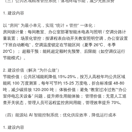
（三）公共区域精准管控系统：落地终端节能，减少无效浪费
1. 建设内容
以 “房间” 为最小单元，实现 “统计 + 管控” 一体化：
房间级计量：每间教室、办公室部署智能水电表与照明 / 空调分路计
量装置； 场景化管控：按课程表自动开关教室照明空调，办公室设置
“下班自动断电”，空调温度锁定在节能区间（夏季 26℃、冬季
20℃）； 超额干预：能耗超定额时先预警、后限能（如空调仅运行
节能模式）。
2. 建设价值（解决 “为什么做”）
节能价值：公共区域能耗降低 15%-25%，按万人高校年均公共区域
能耗 100 万度测算，每年可节约 15-25 万度电，折合标准煤 48-80
吨，减少碳排放 120-200 吨； 体验价值：避免 “教室过冷过热”“办公
室停电忘关设备” 问题，提升师生用能体验； 管理价值：无需人工巡
查开关状态，管理人员可远程监控房间用能，管理效率提升 70%。
（四）能源站 AI 智能控制系统：优化供应效率，降低运行成本
1. 建设内容