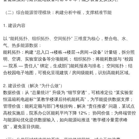
（二）综合能源管理模块：构建分析中枢，支撑精准节能
1. 建设内容
以 “能耗拓扑、组织拓扑、空间拓扑” 三维度为核心，整合电、水、
气、热多能源数据：
能耗拓扑：构建 “总入口→楼栋→楼层→房间→设备” 计量链，拆分照
明、空调、实验室设备等分项能耗； 组织拓扑：将能耗数据与 “校园
— 院系 — 责任人” 绑定，生成部门能耗报表与排名； 空间拓扑：结
合校园电子地图，可视化呈现建筑 / 房间级能耗，识别高能耗区域。
2. 建设价值（解决 “为什么做”）
数据价值：从 “总量统计” 升级为 “细节穿透”，可精准定位 “某实验室
恒温箱耗电超标”“某教学楼课后待机能耗高”，为节能提供数据支撑；
管理价值：能耗定额与部门考核挂钩，解决 “责任推诿” 问题，某试点
高校实施后，院系办公区能耗平均下降 12%； 协同价值：为终端管控
与能源站优化提供数据输入，如向能源站推送 “教学楼冷量需求峰
值”，避免盲目供能。