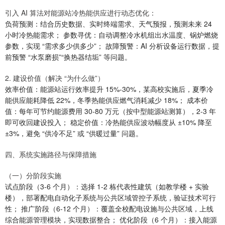
引入 AI 算法对能源站冷热能供应进行动态优化：
负荷预测：结合历史数据、实时终端需求、天气预报，预测未来 24
小时冷热能需求； 参数寻优：自动调整冷水机组出水温度、锅炉燃烧
参数，实现 “需求多少供多少”； 故障预警：AI 分析设备运行数据，提
前预警 “水泵磨损”“换热器结垢” 等问题。
2. 建设价值（解决 “为什么做”）
效率价值：能源站运行效率提升 15%-30%，某高校实施后，夏季冷
能供应能耗降低 22%，冬季热能供应燃气消耗减少 18%； 成本价
值：每年可节约能源费用 30-80 万元（按中型能源站测算），2-3 年
即可收回建设投入； 稳定价值：冷热能供应波动幅度从 ±10% 降至
±3%，避免 “供冷不足” 或 “供暖过量” 问题。
四、系统实施路径与保障措施
（一）分阶段实施
试点阶段（3-6 个月）：选择 1-2 栋代表性建筑（如教学楼 + 实验
楼），部署配电自动化子系统与公共区域管控子系统，验证技术可行
性； 推广阶段（6-12 个月）：覆盖全校配电设施与公共区域，上线
综合能源管理模块，实现数据整合； 优化阶段（6 个月）：接入能源