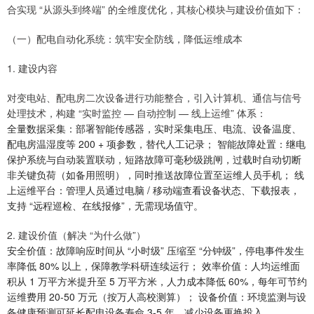
合实现 “从源头到终端” 的全维度优化，其核心模块与建设价值如下：
（一）配电自动化系统：筑牢安全防线，降低运维成本
1. 建设内容
对变电站、配电房二次设备进行功能整合，引入计算机、通信与信号
处理技术，构建 “实时监控 — 自动控制 — 线上运维” 体系：
全量数据采集：部署智能传感器，实时采集电压、电流、设备温度、
配电房温湿度等 200 + 项参数，替代人工记录； 智能故障处置：继电
保护系统与自动装置联动，短路故障可毫秒级跳闸，过载时自动切断
非关键负荷（如备用照明），同时推送故障位置至运维人员手机； 线
上运维平台：管理人员通过电脑 / 移动端查看设备状态、下载报表，
支持 “远程巡检、在线报修”，无需现场值守。
2. 建设价值（解决 “为什么做”）
安全价值：故障响应时间从 “小时级” 压缩至 “分钟级”，停电事件发生
率降低 80% 以上，保障教学科研连续运行； 效率价值：人均运维面
积从 1 万平方米提升至 5 万平方米，人力成本降低 60%，每年可节约
运维费用 20-50 万元（按万人高校测算）； 设备价值：环境监测与设
备健康预测可延长配电设备寿命 3-5 年，减少设备更换投入。