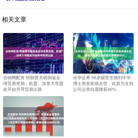
相关文章
谷锦网配资 特朗普关税倒逼全
永华证券 56岁硕世生物刘中华
球贸易变局，欧盟、加拿大等盟
博士突发疾病去世，此前为支持
友开始另寻贸易出路
公司运营自愿降薪40%