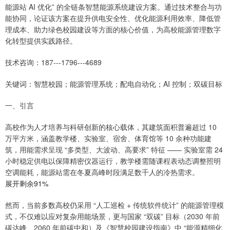
能源站 AI 优化” 的全链条智慧能源系统建设方案。通过技术整合与功
能协同，论证该方案在提升供电安全性、优化能源利用效率、降低管
理成本、助力绿色校园建设等方面的核心价值，为高校能源管理数字
化转型提供实践路径。
技术咨询：187---1796---4689
关键词：智慧校园；能源管理系统；配电自动化；AI 控制；双碳目标
一、引言
高校作为人才培养与科研创新的核心载体，其建筑面积普遍超过 10
万平方米，涵盖教学楼、实验室、宿舍、体育馆等 10 余种功能建
筑，用能需求呈现 “多类型、大波动、高要求” 特征 —— 实验室需 24
小时稳定供电以保障精密仪器运行，教学楼需随课程表动态调整照明
空调能耗，能源站需在冬夏高峰时段满足数千人的冷热需求。
展开剩余91%
然而，当前多数高校仍采用 “人工巡检 + 传统软件统计” 的能源管理模
式，不仅难以应对复杂用能场景，更与国家 “双碳” 目标（2030 年前
碳达峰、2060 年前碳中和）及《智慧校园建设指南》中 “能源精细化