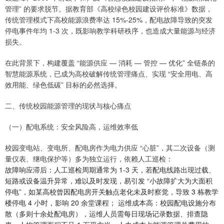
管理” 的要求脱节。据教育部《高校绿色校园建设评价标准》数据，
传统管理模式下高校能源浪费率达 15%-25%，配电故障导致的突发
停电事件年均 1-3 次，既影响教学科研秩序，也造成大量能源与经济
损失。
在此背景下，构建覆盖 “能源供应 — 消耗 — 管控 — 优化” 全链条的
智慧能源系统，已成为高校破解传统管理痛点、实现 “安全用电、高
效用能、绿色低碳” 目标的必然选择。
二、传统校园能源管理的现状与核心痛点
（一）配电系统：安全风险高，运维效率低
校园变电站、变电所、配电房作为电力供应 “心脏”，其二次设备（测
量仪表、继电保护等）多为独立运行，依赖人工巡检：
故障响应滞后：人工巡检周期通常为 1-3 天，若配电线路出现过载、
短路或设备温升异常，难以及时发现，易引发 “小故障扩大为大面积
停电”，如某高校曾因配电房开关触点老化未及时察觉，导致 3 栋教学
楼停电 4 小时，影响 20 余堂课程； 运维成本高：校园配电设施分布
散（多则十余处配电房），运维人员需每日现场记录数据、排查隐