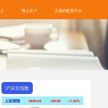
上
网上开户
正规的配资平台
沪深京指数
上证综指
3940.04
+39.68
+1.02%