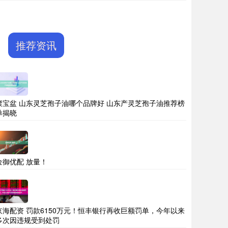
推荐资讯
聚宝盆 山东灵芝孢子油哪个品牌好 山东产灵芝孢子油推荐榜
单揭晓
金御优配 放量！
京海配资 罚款6150万元！恒丰银行再收巨额罚单，今年以来
多次因违规受到处罚