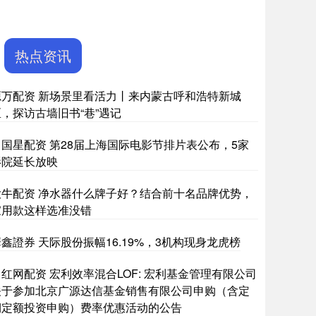
热点资讯
源万配资 新场景里看活力丨来内蒙古呼和浩特新城
区，探访古墙旧书“巷”遇记
中国星配资 第28届上海国际电影节排片表公布，5家
影院延长放映
大牛配资 净水器什么牌子好？结合前十名品牌优势，
家用款这样选准没错
鑫證券 天际股份振幅16.19%，3机构现身龙虎榜
红网配资 宏利效率混合LOF: 宏利基金管理有限公司
关于参加北京广源达信基金销售有限公司申购（含定
期定额投资申购）费率优惠活动的公告