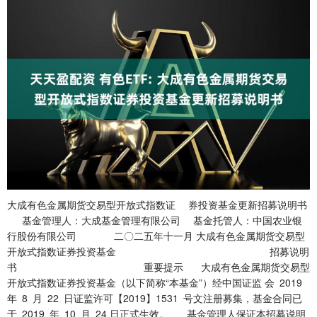
大成有色金属期货交易型开放式指数证 券投资基金更新招募说明书 基金管理人：大成基金管理有限公司 基金托管人：中国农业银行股份有限公司 二〇二五年十一月 大成有色金属期货交易型开放式指数证券投资基金 招募说明书 重要提示 大成有色金属期货交易型开放式指数证券投资基金（以下简称“本基金”）经中国证监 会 2019 年 8 月 22 日证监许可【2019】1531 号文注册募集，基金合同已于 2019 年 10 月 24 日正式生效。 基金管理人保证本招募说明书的内容真实、准确、完整。本招募说明书经中国证监会注 册，但中国证监会对本基金募集的注册，并不表明中国证监会对本基金的价值和收益做出实 质性判断或保证，也不表明投资于本基金没有风险。 证券投资基金（以下简称“基金” ）是一种长期投资工具，其主要功能是分散投资，降 低投资单一证券所带来的个别风险。基金不同于银行储蓄和债券等能够提供固定收益预期的 金融工具，投资者购买基金，既可能按其持有份额分享基金投资所产生的收益，也可能承担 基金投资所带来的损失。 本基金属于商品期货基金，其预期收益及预期风险水平高于混合型基金、债券型基金与 货币市场基金。同时本基金为交易型开放式指数基金，主要采用完全复制策略，跟踪上海期 货交易所有色金属期货价格指数，其风险收益特征与标的指数所表征的市场组合的风险收益 特征相似。 本基金投资于证券期货市场，基金净值会因证券期货市场波动等因素产生波动。投资者 在投资本基金前，应仔细阅读本基金的招募说明书及基金合同，全面认识本基金的风险收益 特征和产品特性，并根据自身的投资目的、投资期限、投资经验、资产状况等判断基金是否 和投资者的风险承受能力相适应，充分考虑自身的风险承受能力，理性判断市场，对认购（或 申购）本基金的意愿、时机、数量等投资行为做出独立、谨慎决策，获得基金投资收益，亦 承担基金投资中出现的各类风险。基金管理人在基金管理实施过程中产生的操作或技术风险、 本基金的特有风险等。 本基金为跟踪商品期货指数的商品期货指数型基金，投资本基金面临商品期货基金跟踪 标的的特有风险、逐日盯市风险、合约展期风险、持仓上限风险、强制平仓风险、其他风险， 等等，上述因素可能影响本基金份额净值表现及跟踪误差，并对投资者申购赎回本基金带来 一定程度的影响。 本基金的投资目标为跟踪上海期货交易所有色金属期货价格指数表现，本基金持有的标 的指数成份商品的期货合约的价值合计（买入、卖出轧差计算）不低于基金资产净值的 90%、 不高于基金资产净值的 110%，除支付商品期货合约保证金以外的基金财产投资于货币市场 大成有色金属期货交易型开放式指数证券投资基金 招募说明书 工具不少于 80%，投资者投资本基金不具备直接投资期货合约时的高杠杆效应。 基金管理人承诺依照恪尽职守、诚实信用、谨慎勤勉的原则管理和运用基金资产，但不 保证本基金一定盈利，也不保证最低收益。基金的过往业绩及其净值高低并不预示其未来业 绩表现，基金管理人管理的其他基金的业绩也不构成对本基金业绩表现的保证。投资有风险， 投资人认购（或申购）基金时，请仔细阅读本基金的招募说明书及基金合同。基金管理人提 醒投资者基金投资的“买者自负”原则，在做出投资决策后，基金运营状况与基金净值变化 引致的投资风险，由投资者自行负担。 在目前结算规则下，投资者当日申购的基金份额，清算交收完成后方可卖出和赎回。 基金代码 基金名称 变更前场内简称 变更后场内简称 大成有色金属期货交易型开放式指数 证券投资基金 本更新招募说明书中与托管业务相关的更新信息已经本基金托管人复核。除非另有说明， 本招募说明书其他所载内容截至日为 2025 年 10 月 24 日（其中人员变动信息以公告日为准）， 有关财务数据和基金净值表现截止日为 2025 年 6 月 30 日，本报告中所列财务数据未经审计。 大成有色金属期货交易型开放式指数证券投资基金 招募说明书 大成有色金属期货交易型开放式指数证券投资基金 招募说明书 一、绪言 本招募说明书依据《中华人民共和国证券投资基金法》 （以下简称《基金法》）、 《公开募 集证券投资基金运作管理办法》 （以下简称《运作办法》） 、《公开募集证券投资基金销售机构 监督管理办法》（以下简称《销售办法》）、《公开募集证券投资基金信息披露管理办法》 （以 下简称《信息披露办法》 ）、《公开募集开放式证券投资基金流动性风险管理规定》 （以下简称 ）、《公开募集证券投资基金运作指引第 1 号——商品期货交易型 “《流动性风险管理规定》” 开放式基金指引》（以下简称“《商品期货基金指引》”）、其他有关规定及《大成有色金属期 货交易型开放式指数证券投资基金基金合同》（以下或简称基金合同）编写。 基金管理人承诺本招募说明书不存在任何虚假记载、误导性陈述或者重大遗漏，并对其 真实性、准确性、完整性承担法律责任。本基金是根据本招募说明书所载明的资料申请募集 的。本基金管理人没有委托或授权任何其他人提供未在本招募说明书中载明的信息，或对本 招募说明书作任何解释或者说明。 本招募说明书根据《大成有色金属期货交易型开放式指数证券投资基金基金合同》编写， 并经中国证监会注册。基金合同是约定基金当事人之间权利、义务的法律文件。投资者取得 依基金合同所发行的基金份额，即成为基金份额持有人和本基金基金合同的当事人，其持有 基金份额的行为本身即表明其对基金合同的承认和接受，并按照《基金法》、《运作办法》、 《信息披露办法》、《销售办法》、基金合同及其他有关规定享有权利、承担义务；基金投资 者欲了解基金份额持有人的权利和义务，应详细查阅《大成有色金属期货交易型开放式指数 证券投资基金基金合同》。 大成有色金属期货交易型开放式指数证券投资基金 招募说明书 二、释义 在本招募说明书中，除非文意另有所指，下列词语或简称具有如下含义： 基金合同的任何有效修订和补充 开放式指数证券投资基金托管协议》及对该托管协议的任何有效修订和补充 及其定期的更新 品资料概要》及其更新 额发售公告》 交易公告书》 行政规章以及其他对基金合同当事人有约束力的决定、决议、通知等 议通过，经 2012 年 12 月 28 日第十一届全国人民代表大会常务委员会第三十次会议修订， 自 2013 年 6 月 1 日起实施，并经 2015 年 4 月 24 日第十二届全国人民代表大会常务委员会 第十四次会议《全国人民代表大会常务委员会关于修改等七部法 律的决定》修正的《中华人民共和国证券投资基金法》及颁布机关对其不时做出的修订 ：指中国证监会 2020 年 8 月 28 日颁布、同年 10 月 1 日实施的《公开 募集证券投资基金销售机构监督管理办法》及颁布机关对其不时做出的修订 《信息披露办法》 经 2020 年 3 月 20 日中国证监会《关于修改部分证券期货规章的决定》修正的《公开募集证 券投资基金信息披露管理办法》及颁布机关对其不时做出的修订 大成有色金属期货交易型开放式指数证券投资基金 招募说明书 ：指中国证监会 2014 年 7 月 7 日颁布、同年 8 月 8 日实施的《公开募 集证券投资基金运作管理办法》及颁布机关对其不时做出的修订 施的《公开募集开放式证券投资基金流动性风险管理规定》及颁布机关对其不时做出的修订 证券投资基金运作指引第 1 号——商品期货交易型开放式基金指引》及颁布机关对其不时做 出的修订 体，包括基金管理人、基金托管人和基金份额持有人 存续或经有关政府部门批准设立并存续的企业法人、事业法人、社会团体或其他组织 关法律法规规定可以投资于在中国境内依法募集的证券投资基金的中国境外的机构投资者 点办法》及相关法律法规规定，运用来自境外的人民币资金进行境内证券投资的境外法人 境外机构投资者以及法律法规或中国证监会允许购买证券投资基金的其他投资人的合称 型开放式基金” 简称“目标 ETF”），紧密跟踪标的指数表现，追求跟踪偏离度和跟踪误差最小化，采用开 放式运作方式的基金，简称联接基金 份额的申购、赎回等业务 他条件，取得基金销售业务资格并与基金管理人签订了基金销售服务协议，办理基金销售业 大成有色金属期货交易型开放式指数证券投资基金 招募说明书 务的机构，包括发售代理机构及申购赎回代理券商 指定的代理本基金发售业务的机构 又称为代办证券公司 放式基金登记结算业务实施细则》以及相关业务规则定义的基金份额的登记、存管和结算及 相关业务 任公司或基金管理人指定的其他机构 证券交易所人民币普通股票账户（即 A 股账户）或深圳证券交易所证券投资基金账户 申购、赎回等业务而引起的基金份额变动及结余情况的账户 人向中国证监会办理基金备案手续完毕，并获得中国证监会书面确认的日期 清算结果报中国证监会备案并予以公告的日期 个月 《业务规则》：指深圳证券交易所发布实施的《深圳证券交易所证券投资基金交易和 申购赎回实施细则》、中国证券登记结算有限责任公司发布实施的《中国证券登记结算有限 责任公司关于深圳证券交易所交易型开放式基金登记结算业务实施细则》及深圳证券交易所、 中国证券登记结算有限责任公司发布的其他相关规则和规定 大成有色金属期货交易型开放式指数证券投资基金 招募说明书 份额的行为 清单规定的申购对价申请购买基金份额的行为 求将基金份额兑换为申购赎回清单所规定的赎回对价的行为 替代、现金差额及其他对价 交付给基金份额持有人的现金替代、现金差额及其他对价 基金管理人根据需要更换的其他指数 代组合期货合约中全部或部分期货合约的一定数量的现金 赎回单位中的组合期货合约价值和现金替代之差；投资人申购、赎回时应支付或应获得的现 金差额根据最小申购、赎回单位对应的现金差额、申购或赎回的基金份额数计算 回的基金份额应为最小申购、赎回单位的整数倍 购赎回清单和组合期货合约内各只期货合约的实时成交数据等，计算并通过深圳证券交易所 发布的基金份额参考净值，简称 IOPV 额的估计值，预估现金部分由申购赎回代理券商（代办证券公司）预先冻结 行变更登记的行为 大成有色金属期货交易型开放式指数证券投资基金 招募说明书 用后的余额 申购款及其他资产的价值总和 额净值的过程 管理人网站、基金托管人网站、中国证监会基金电子披露网站）等媒介 予以变现的资产，包括但不限于到期日在 10 个交易日以上的逆回购与银行定期存款（含协 议约定有条件提前支取的银行存款）等 中央银行票据、同业存单；剩余期限在 397 天以内（含 397 天）且信用等级在 AA+以上 （含）的债券、非金融企业债务融资工具；中国证监会、中国人民银行认可的其他具有良好 流动性的货币市场工具 大成有色金属期货交易型开放式指数证券投资基金 招募说明书 三、基金管理人 （一） 基金管理人概况 名称：大成基金管理有限公司 住所：广东省深圳市南山区海德三道 1236 号大成基金总部大厦 5 层、27-33 层 办公地址：广东省深圳市南山区海德三道 1236 号大成基金总部大厦 27 层 设立日期：1999 年 4 月 12 日 注册资本：贰亿元人民币 股权结构：公司股东为中泰信托有限责任公司（持股比例 50%）、中国银河投资管理有 限公司（持股比例 25%）、光大证券股份有限公司（持股比例 25%）三家公司。 法定代表人：吴庆斌 电话：0755-83183388 传真：0755-83199588 联系人：肖剑 （二） 主要人员情况 吴庆斌先生，董事长，清华大学法学及工学双学士。先后任职于西南证券飞虎网、北京 国际信托有限责任公司、广联（南宁）投资股份有限公司等机构。2012 年 7 月至今，任广 联（南宁）投资股份有限公司董事长；2012 年任职于中泰信托有限责任公司，2013 年 6 月 至今，任中泰信托有限责任公司董事长。2019 年 11 月 3 日起任大成基金管理有限公司董事 长。 林昌先生，副董事长，北京大学经济学硕士。1993 年进入中国光大银行从事证券业务。 担任光大证券南方总部研究部总经理、光大证券南方总部副总经理、光大证券投资银行总部 总经理、光大证券助理总裁等职务。2005 年 3 月至 2020 年 11 月担任光大保德信基金管理 有限公司董事长。2020 年 12 月至 2022 年 8 月，担任光大证券股份有限公司深化改革高级 顾问、资深董事总经理，2022 年 8 月至今担任光大证券股份有限公司董事会办公室（监事 会办公室）资深董事总经理。2020 年 12 月 28 日起任大成基金管理有限公司副董事长。 谭晓冈先生，董事、总经理，哈佛大学公共管理硕士。曾在财政部、世界银行、全国社 保基金理事会任职。2016 年 7 月加入大成基金管理有限公司，2016 年 12 月至 2019 年 8 月 大成有色金属期货交易型开放式指数证券投资基金 招募说明书 任大成国际资产管理有限公司总经理,2017 年 2 月至 2019 年 6 月任大成基金管理有限公司副 总经理，2019 年 7 月起任大成基金管理有限公司总经理，2019 年 8 月起任大成国际资产管 理有限公司董事长，2022 年 4 月起兼任公司首席信息官。 杨红女士，董事，同济大学管理学博士。先后任职于北京总参工程兵部、招商银行上海 分行、浦发银行上海分行、上投摩根基金管理有限公司等机构，2021 年 8 月加入中泰信托 有限责任公司，现任中泰信托有限责任公司副总裁。2022 年 11 月起任大成基金管理有限公 司董事。 宋立志先生，董事，中国社会科学院法学硕士。具有法律职业资格。历任中国建投资产 管理处置部/委托代理业务部/资产管理分公司总经理助理、副总经理、总经理。现任中国银 河金融控股有限责任公司首席风险官。2022 年 11 月起任大成基金管理有限公司董事。 杨飞先生，独立董事，香港中文大学工商管理硕士。曾在北京市李晓斌律师事务所、北 京市京都（深圳）律师事务所、深圳市宝安区人民检察院、广东君言律师事务所、广东晟典 律师事务所工作。2019 年 12 月至 2021 年 8 月任广东省华范律师事务所合伙人，2021 年 9 月至 2023 年 9 月任广东晟典律师事务所合伙人，2023 年 9 月至今任北京市盈科（深圳）律 师事务所实务法律研究委员会副主任。 王亚坤先生，独立董事，美国纽约城市大学巴鲁商学院商学博士（会计学）。2015 年 7 月至 2016 年 7 月任西南财经大学会计学副教授，2016 年 7 月至 2017 年 9 月任上海纽约大 学会计学访问助理教授，2017 年 9 月至今任香港中文大学（深圳）会计学副教授、博士生 导师。 谢丹夏先生，独立董事，芝加哥大学经济学博士，哈佛大学公共政策硕士，杜克大学计 算机硕士。曾任职于全球著名智库彼得森国际经济研究所。现任清华大学社会科学学院经济 所博士生导师，长聘副教授；北京市优秀博士论文指导教师，清华大学优秀博士论文指导教 师，清华经济学学堂班指导教师。 江涛女士，独立董事，复旦大学经济学学士。1989 年至 1992 年任职于深圳赛格集团市 场部、1992 年至 1996 年任深圳石化集团海外企业管理部副总经理（主持工作）；1996 年至 京代表处，任副主任；2004 年至 2007 年任职于中投证券董事会办公室，任副主任（主持工 作）；2007 年至 2015 年 7 月，任职于中银国际证券，任公司执委会委员、董事会秘书兼董 办主任，2022 年 11 月起任大成基金管理有限公司独立董事。 大成有色金属期货交易型开放式指数证券投资基金 招募说明书 陈勇先生，监事会主席，黑龙江大学电子学与信息系统专业学士。1992 年 7 月至 1993 年 5 月任中国人民银行哈尔滨分行科技处技术员；1993 年 5 月至 1994 年 10 月任哈尔滨证 券公司友谊路证券营业部电脑部助理工程师；1994 年 10 月至 1997 年 6 月任哈尔滨证券公 司和平路证券营业部副总经理；1997 年 6 月至 1999 年 1 月任联合证券公司哈尔滨和平路证 券营业部总经理；1999 年 1 月至 2000 年 6 月任联合证券公司投资银行总部高级业务经理； 年 8 月任中国银河证券有限责任公司总裁办秘书处副处长（主持工作）、处长；2004 年 8 月 至 2006 年 12 月任中国银河证券有限责任公司总裁办副主任；2007 年 1 月至 2007 年 9 月任 中国银河证券股份有限公司总裁办副主任；2007 年 9 月至 2010 年 5 月任中国银河金融控股 有限责任公司战略发展部执行总经理；2010 年 5 月至 2021 年 8 月 16 日任银河基金管理有 限公司党委委员、副总经理。2021 年 9 月 3 日任大成基金监事会主席。 邓金煌先生，职工监事，上海财经大学管理学硕士。2001 年 9 月至 2003 年 9 月任职于 株洲电力局；2003 年 9 月至 2006 年 1 月攻读硕士学位；2006 年 4 月至 2010 年 5 月任华为 三康技术有限公司人力资源专员；2010 年 5 月至 2011 年 9 月任招商证券人力资源部高级经 理；2011 年 9 月至 2016 年 8 月任融通基金管理有限公司综合管理部总监助理；2016 年 8 月加入大成基金管理有限公司，任人力资源部副总监；现任大成基金管理有限公司人力资源 部总监。 陈焓女士，职工监事，吉林大学法学硕士。2005 年 8 月至 2008 年 3 月任金杜律师事务 所深圳分所公司证券部律师；2008 年 3 月加入大成基金管理有限公司，历任监察稽核部律 师、总监助理、副总监，现任大成基金管理有限公司监察稽核部执行总监。 吴庆斌先生，董事长。简历同上。 谭晓冈先生，总经理。简历同上。 肖剑先生，副总经理，哈佛大学公共管理硕士。2014 年 11 月加入大成基金管理有限公 司，2015 年 1 月起任公司副总经理，2019 年 8 月起任大成国际资产管理有限公司总经理。 姚余栋先生，副总经理，英国剑桥大学经济学博士。曾任职于原国家经贸委企业司、美 国花旗银行伦敦分行。曾任世界银行咨询顾问，国际货币基金组织国际资本市场部和非洲部 经济学家，原黑龙江省招商局副局长，黑龙江省商务厅副厅长，中国人民银行货币政策二司 副巡视员，中国人民银行货币政策司副司长，中国人民银行金融研究所所长。2016 年 9 月 加入大成基金管理有限公司，任首席经济学家，2017 年 2 月起任公司副总经理。 大成有色金属期货交易型开放式指数证券投资基金 招募说明书 赵冰女士，副总经理，清华大学工商管理硕士。曾供职于中国证券业协会资格管理部、 专业联络部、基金公司会员部，曾任中国证券业协会分析师委员会委员、基金销售专业委员 会委员。曾参与基金业协会筹备组的筹备工作。曾先后任中国证券投资基金业协会投教与媒 体公关部负责人、理财及服务机构部负责人。2017 年 7 月加入大成基金管理有限公司，2017 年 8 月至 2022 年 5 月任公司督察长。2022 年 6 月起任公司副总经理。 段皓静女士，督察长，西南财经大学会计学硕士。1996 年加入深圳发展银行工作；2000 年加入中国证券监督管理委员会深圳监管局，历任副主任科员、主任科员、副处级调研员、 副处长、处长；2019 年加入信达澳亚基金管理有限公司，任督察长；2020 年 7 月加入红塔 红土基金管理有限公司，任督察长。2022 年 6 月起任大成基金管理有限公司督察长。 石国武先生，副总经理，北京大学工学硕士。曾就职于博时基金管理有限公司，历任系 统分析员、股票投资部投资经理助理、特定资产部投资经理。2012 年 11 月加入大成基金管 理有限公司，历任股票投资部基金经理、股票投资部价值组投资总监，大类资产配置部总监、 社保及养老投资管理部总监、研究部总监、权益专户投资部总监、总经理助理。2023 年 3 月起，任公司副总经理。 李绍：东北财经大学经济学硕士。证券、期货从业年限 25 年。曾先后任职于大连商品 交易所、中国金融期货交易所和中国期货市场监控中心，曾负责中国证监会期货市场运行监 测监控系统建设，获证券期货科技进步评比一等奖；主持编制发布中国商品期货指数、农产 品期货指数等系列指数。2015 年 5 月加入大成基金管理有限公司，曾任指数与期货投资部 总监，现任指数与期货投资部首席指数投资官。2019 年 10 月 24 日起任大成有色金属期货 交易型开放式指数证券投资基金基金经理。2019 年 10 月 30 日起任大成有色金属期货交易 型开放式指数证券投资基金联接基金基金经理。2021 年 10 月 21 日至 2024 年 12 月 12 日任 大成绝对收益策略混合型发起式证券投资基金基金经理。2022 年 3 月 18 日至 2023 年 6 月 利指数证券投资基金、大成中证全指医疗保健设备与服务交易型开放式指数证券投资基金基 金经理。2023 年 3 月 20 日至 2025 年 3 月 10 日任大成中证上海环交所碳中和交易型开放式 指数证券投资基金基金经理。2023 年 4 月 14 日至 2024 年 12 月 9 日任大成沪深 300 指数证 券投资基金基金经理。2024 年 3 月 6 日起任大成中证 A50 交易型开放式指数证券投资基金 基金经理。2024 年 4 月 8 日起任大成中证红利低波动 100 交易型开放式指数证券投资基金 基金经理。具有基金从业资格。国籍：中国 大成有色金属期货交易型开放式指数证券投资基金 招募说明书 刘淼：北京大学工商管理硕士。证券