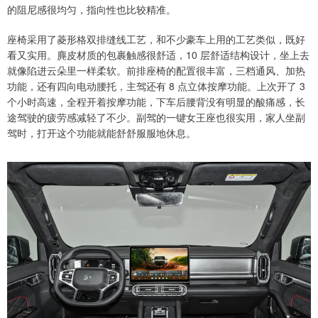
的阻尼感很均匀，指向性也比较精准。
座椅采用了菱形格双排缝线工艺，和不少豪车上用的工艺类似，既好
看又实用。麂皮材质的包裹触感很舒适，10 层舒适结构设计，坐上去
就像陷进云朵里一样柔软。前排座椅的配置很丰富，三档通风、加热
功能，还有四向电动腰托，主驾还有 8 点立体按摩功能。上次开了 3
个小时高速，全程开着按摩功能，下车后腰背没有明显的酸痛感，长
途驾驶的疲劳感减轻了不少。副驾的一键女王座也很实用，家人坐副
驾时，打开这个功能就能舒舒服服地休息。