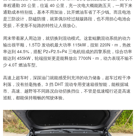
单程通勤 20 公里，往返 40 公里，充一次电大概能跑五天，一周下来
通勤成本特别低，基本不用加油，比开燃油车省了不少钱。而且电池
是三防设计，防磕防撞，就算偶尔经过颠簸路段，也不用担心电池会
受损，不变形不短路的特性让人很放心。
周末带着家人周边游，就切换到混动模式。这套鲲鹏混动系统的动力
输出很平顺，1.5TD 发动机最大功率 115kW，扭矩 220N・m，热效
率达到 44.5%，搭配 P2+P2.5+P4 三电机组成的四擎系统，综合功率
能达到 455kW，轮端扭矩更是能释放出 7700N・m，动力表现不输不
少 4.0T 燃油车型。
高速上超车时，深踩油门就能感受到充沛的动力储备，超车过程干净
利落，没有丝毫拖沓。3 挡 DHT 混动专用变速箱很智能，能根据城
市、高速、越野等不同路况自动切换挡位，不管是低速蠕行还是高速
巡航，都能保持顺畅的驾驶体验。