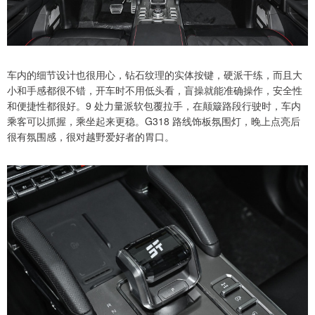
车内的细节设计也很用心，钻石纹理的实体按键，硬派干练，而且大
小和手感都很不错，开车时不用低头看，盲操就能准确操作，安全性
和便捷性都很好。9 处力量派软包覆拉手，在颠簸路段行驶时，车内
乘客可以抓握，乘坐起来更稳。G318 路线饰板氛围灯，晚上点亮后
很有氛围感，很对越野爱好者的胃口。