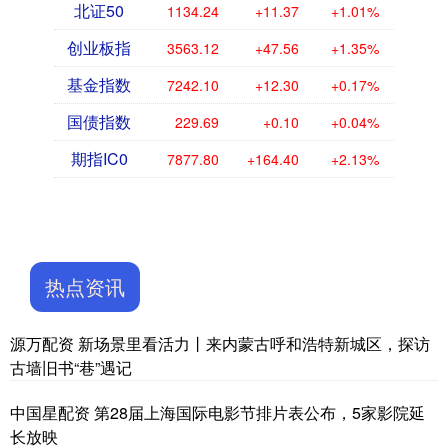
北证50
1134.24
+11.37
+1.01%
创业板指
3563.12
+47.56
+1.35%
基金指数
7242.10
+12.30
+0.17%
国债指数
229.69
+0.10
+0.04%
期指IC0
7877.80
+164.40
+2.13%
热点资讯
源万配资 新场景里看活力丨来内蒙古呼和浩特新城区，探访
古墙旧书“巷”遇记
中国星配资 第28届上海国际电影节排片表公布，5家影院延
长放映