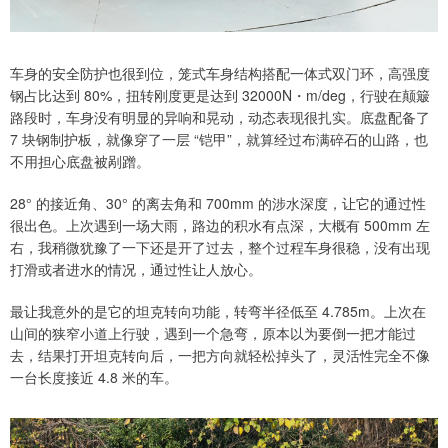
车身的安全防护也很到位，笼式车身结构搭配一体式双门环，高强度
钢占比达到 80%，扭转刚度更是达到 32000N・m/deg，行驶在颠簸
路段时，车身没有明显的异响和晃动，动态表现很扎实。底盘配备了
7 块钢制护板，就像穿了一层 “铠甲”，就算经过布满碎石的山路，也
不用担心底盘被剐蹭。
28° 的接近角、30° 的离去角和 700mm 的涉水深度，让它的通过性
很出色。上次遇到一场大雨，路边的积水有点深，大概有 500mm 左
右，我稍微犹豫了一下还是开了过去，整个过程车身很稳，没有出现
打滑或者进水的情况，通过性让人放心。
最让我意外的是它的坦克转向功能，转弯半径低至 4.785m。上次在
山间的狭窄小道上行驶，遇到一个急弯，原本以为要倒一把才能过
去，结果打开坦克转向后，一把方向就轻松掉头了，灵活性完全不像
一台长度接近 4.8 米的车。