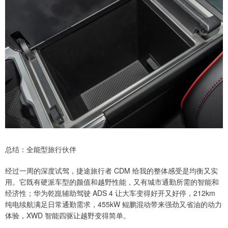
总结：全能型旅行伙伴
经过一周的深度试驾，捷途旅行者 CDM 给我的整体感受是均衡又实
用。它既有硬派车型的颜值和越野性能，又有城市通勤所需的智能和
经济性；华为乾崑辅助驾驶 ADS 4 让大车变得好开又好停，212km
纯电续航满足日常通勤需求，455kW 鲲鹏混动带来强劲又省油的动力
体验，XWD 智能四驱让越野变得简单。