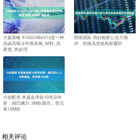
大旗策略 X160CrMoV12是一种
明珠国际 用好检察公信力测
高碳高铬冷作模具钢_材料_高
评 助推高质效检察履职
硬度_热处理
力创配资 本届金球前10球员年
薪：姆巴佩31.3M欧最高，登贝
莱18M欧
相关评论