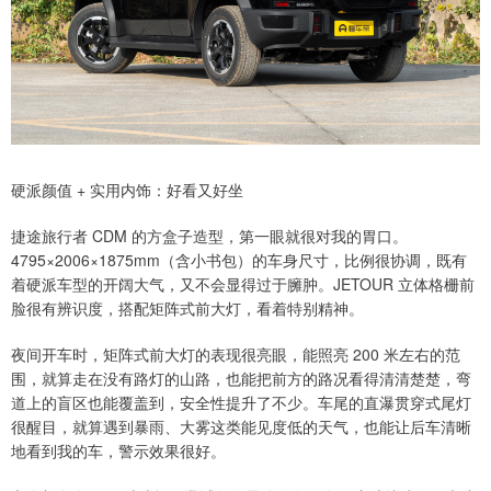
硬派颜值 + 实用内饰：好看又好坐
捷途旅行者 CDM 的方盒子造型，第一眼就很对我的胃口。
4795×2006×1875mm（含小书包）的车身尺寸，比例很协调，既有
着硬派车型的开阔大气，又不会显得过于臃肿。JETOUR 立体格栅前
脸很有辨识度，搭配矩阵式前大灯，看着特别精神。
夜间开车时，矩阵式前大灯的表现很亮眼，能照亮 200 米左右的范
围，就算走在没有路灯的山路，也能把前方的路况看得清清楚楚，弯
道上的盲区也能覆盖到，安全性提升了不少。车尾的直瀑贯穿式尾灯
很醒目，就算遇到暴雨、大雾这类能见度低的天气，也能让后车清晰
地看到我的车，警示效果很好。