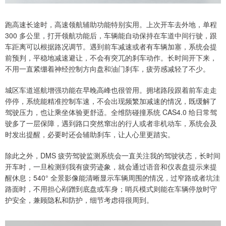
跑高速长途时，高速领航辅助功能特别实用。上次开车去外地，单程
300 多公里，打开领航功能后，车辆能自动保持在车道中间行驶，跟
车距离可以根据路况调节。遇到前车减速或者有车辆加塞，系统会提
前预判，平稳地减速避让，不会有突兀的刹车动作。长时间开下来，
不用一直紧绷着神经控制方向盘和油门刹车，疲劳感减轻了不少。
城区车道巡航增强功能在早晚高峰也很管用。拥堵路段跟着前车走走
停停，系统能精准控制车速，不会出现频繁加减速的情况，既缓解了
驾驶压力，也让乘坐体验更舒适。全维防碰撞系统 CAS4.0 给日常驾
驶多了一层保障，遇到路口突然窜出的行人或者非机动车，系统会及
时发出提醒，必要时还会辅助刹车，让人心里更踏实。
除此之外，DMS 疲劳驾驶监测系统会一直关注我的驾驶状态，长时间
开车时，一旦检测到我有疲劳迹象，就会通过语音和仪表盘提示来提
醒休息；540° 全景影像能清晰显示车辆周围的情况，过窄路或者坑洼
路面时，不用担心剐蹭到底盘或车身；哨兵模式则能在车辆停放时守
护安全，兼顾隐私和防护，细节考虑得很周到。