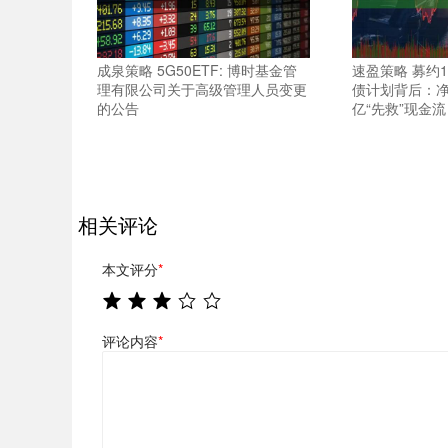
成泉策略 5G50ETF: 博时基金管
速盈策略 募约
理有限公司关于高级管理人员变更
债计划背后：净
的公告
亿“先救”现金流
相关评论
本文评分
*
评论内容
*