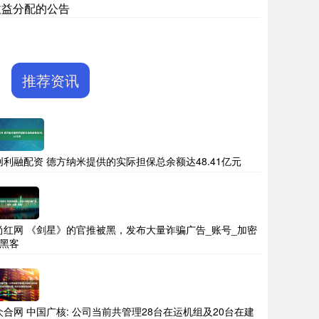
收益分配的公告
推荐资讯
创利融配资 德方纳米提供的实际担保总余额达48.41亿元
尚红网 《剑星》的官推被黑，发布大量诈骗广告_账号_加密
_黑客
众合网 中国广核: 公司当前共管理28台在运机组及20台在建