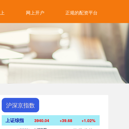
上
网上开户
正规的配资平台
沪深京指数
上证综指
3940.04
+39.68
+1.02%