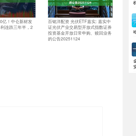
10亿！中仑新材发
百铭洋配资 光伏ETF嘉实: 嘉实中
利连跌三年半，2
证光伏产业交易型开放式指数证券
投资基金开放日常申购、赎回业务
的公告20251124