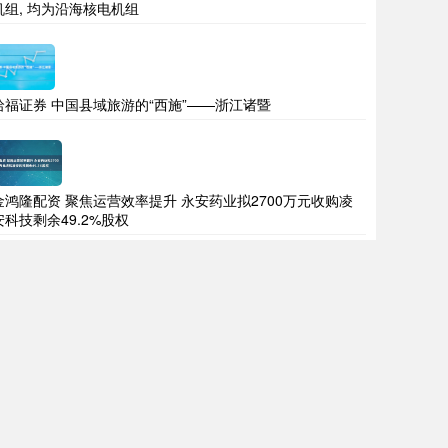
机组, 均为沿海核电机组
哈福证券 中国县域旅游的“西施”——浙江诸暨
金鸿隆配资 聚焦运营效率提升 永安药业拟2700万元收购凌
安科技剩余49.2%股权