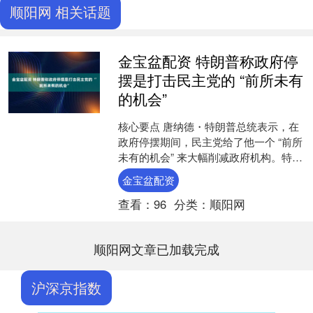
顺阳网 相关话题
金宝盆配资 特朗普称政府停
摆是打击民主党的 “前所未有
的机会”
核心要点 唐纳德・特朗普总统表示，在
政府停摆期间，民主党给了他一个 “前所
未有的机会” 来大幅削减政府机构。特朗
普政府近期宣布，已冻结用于纽约市基
金宝盆配资
础设施项目的约....
查看：
96
分类：
顺阳网
顺阳网文章已加载完成
沪深京指数