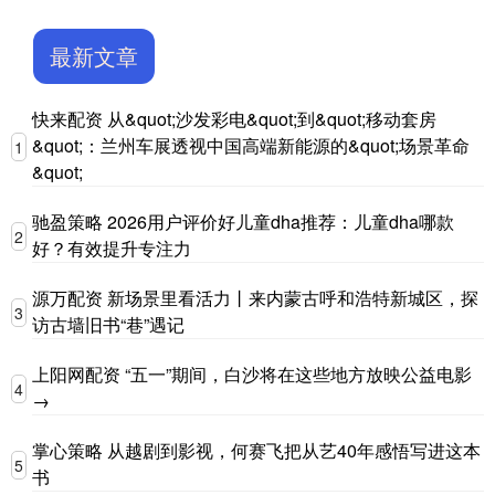
最新文章
快来配资 从&quot;沙发彩电&quot;到&quot;移动套房
&quot;：兰州车展透视中国高端新能源的&quot;场景革命
1
&quot;
驰盈策略 2026用户评价好儿童dha推荐：儿童dha哪款
2
好？有效提升专注力
源万配资 新场景里看活力丨来内蒙古呼和浩特新城区，探
3
访古墙旧书“巷”遇记
上阳网配资 “五一”期间，白沙将在这些地方放映公益电影
4
→
掌心策略 从越剧到影视，何赛飞把从艺40年感悟写进这本
5
书