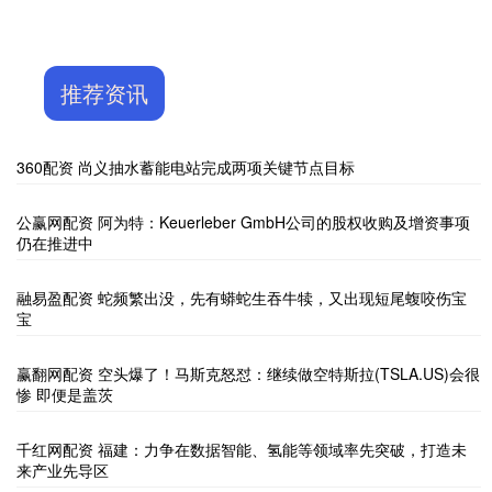
推荐资讯
360配资 尚义抽水蓄能电站完成两项关键节点目标
公赢网配资 阿为特：Keuerleber GmbH公司的股权收购及增资事项
仍在推进中
融易盈配资 蛇频繁出没，先有蟒蛇生吞牛犊，又出现短尾蝮咬伤宝
宝
赢翻网配资 空头爆了！马斯克怒怼：继续做空特斯拉(TSLA.US)会很
惨 即便是盖茨
千红网配资 福建：力争在数据智能、氢能等领域率先突破，打造未
来产业先导区