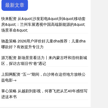
最新文章
快来配资 从&quot;沙发彩电&quot;到&quot;移动套
房&quot;：兰州车展透视中国高端新能源的&quot;
场景革命&quot;
驰盈策略 2026用户评价好儿童dha推荐：儿童dha
哪款好？有效提升专注力
源万配资 新场景里看活力丨来内蒙古呼和浩特新城
区，探访古墙旧书“巷”遇记
上阳网配资 “五一”期间，白沙将在这些地方放映公
益电影→
掌心策略 从越剧到影视，何赛飞把从艺40年感悟写
进这本书