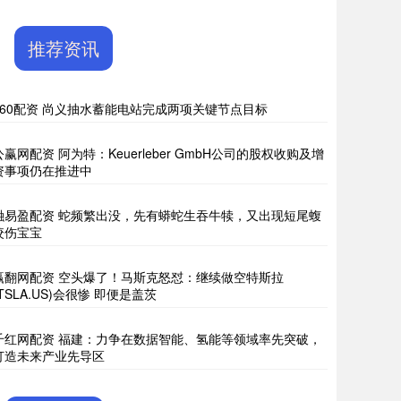
推荐资讯
360配资 尚义抽水蓄能电站完成两项关键节点目标
公赢网配资 阿为特：Keuerleber GmbH公司的股权收购及增
资事项仍在推进中
融易盈配资 蛇频繁出没，先有蟒蛇生吞牛犊，又出现短尾蝮
咬伤宝宝
赢翻网配资 空头爆了！马斯克怒怼：继续做空特斯拉
(TSLA.US)会很惨 即便是盖茨
千红网配资 福建：力争在数据智能、氢能等领域率先突破，
打造未来产业先导区