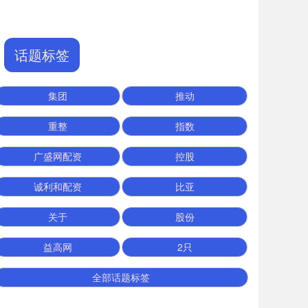
话题标签
集团
推动
重整
指数
广盛网配资
控股
诚利和配资
比亚
关于
股份
益高网
2只
全部话题标签