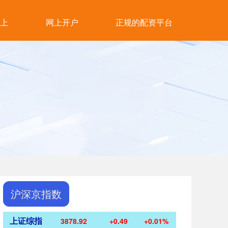
上
网上开户
正规的配资平台
沪深京指数
上证综指
3878.92
+0.49
+0.01%