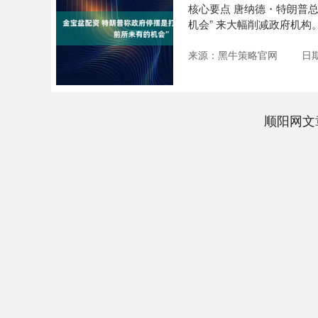
核心要点 唐纳德・特朗普
机会” 来大幅削减政府机
约....
来源：黑牛策略官网
日期
顺阳网文