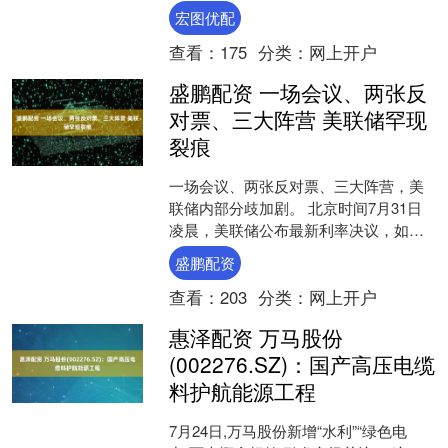
告，公司控股子公司新乡常乐制药有限
宏图优配
责....
查看：
175
分类：
网上开户
盛鹏配资 一场会议、两张反
对票、三大阵营 美联储罕现
裂痕
一场会议、两张反对票、三大阵营，美
联储内部分歧加剧。 北京时间7月31日
凌晨，美联储公布最新利率决议，如期
将联邦基金利率目标区间维持在4.25%至
盛鹏配资
4.50%之间....
查看：
203
分类：
网上开户
惠泽配资 万马股份
(002276.SZ)：国产高压电缆
料护航能源工程
7月24日,万马股份新增“水利”“绿色电