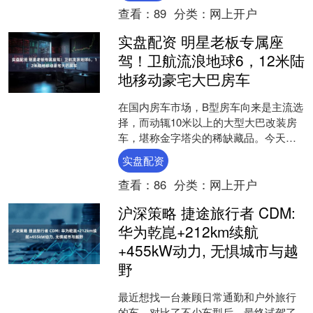
查看：
89
分类：
网上开户
实盘配资 明星老板专属座
驾！卫航流浪地球6，12米陆
地移动豪宅大巴房车
在国内房车市场，B型房车向来是主流选
择，而动辄10米以上的大型大巴改装房
车，堪称金字塔尖的稀缺藏品。今天，
我们就来深度了解这款由深耕B型房车15
实盘配资
年的卫航出品，耗....
查看：
86
分类：
网上开户
沪深策略 捷途旅行者 CDM:
华为乾崑+212km续航
+455kW动力, 无惧城市与越
野
最近想找一台兼顾日常通勤和户外旅行
的车，对比了不少车型后，最终试驾了