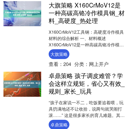
大旗策略 X160CrMoV12是
一种高碳高铬冷作模具钢_材
料_高硬度_热处理
X160CrMoV12工具钢：高硬度冷作模具
材料的综合解析 一、材料概述
X160CrMoV12是一种高碳高铬冷作模具
钢（对应欧洲标准1.2379或美国D2
大旗策略
钢）....
查看：
204
分类：
网上开户
卓鼎策略 孩子调皮难管？学
会这样立规矩，省心又有效_
规则_家长_玩具
“孩子在家说一不二，吃饭要追着喂，玩
具扔满地还不让收拾，说两句就哭闹打
滚……” 这是很多家长的育儿难题。其
实，给孩子立好规矩，才能让他们懂得
卓鼎策略
边界，学会自律。 去....