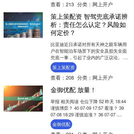
查看：
213
分类：
网上开户
策上策配资 智驾兜底承诺辨
析：责任怎么认定？风险如
何定价？
比亚迪近日承诺对所有天神之眼车辆用
户在智能泊车场景下的安全及损失全面
兜底一事，引起了业内的广泛议论。 经
第一财经记者不完全梳理，在比亚迪之
策上策配资
前，已有至少10家车企....
查看：
208
分类：
网上开户
金御优配 放量！
举报 相关阅读 仓位下降 52 昨天 18:44
谨慎博弈？ 40 07-09 17:57 看涨？ 39
07-08 18:29 谨慎追涨？ 36 07-07 ....
金御优配