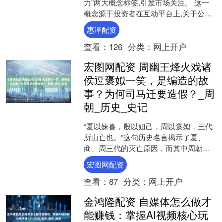
力”两大概念标签,引发市场关注。 这一
概念源于投资者在互动平台上,关于公司
产品能否应用于水利发电站的提问。万
惠泽配资
马股份明确表....
查看：
126
分类：
网上开户
宏图网配资 周幽王烽火戏诸
侯逗褒姒一笑，是编造的故
事？为何司马迁要造假？_周
朝_历史_史记
“夏以妹喜，殷以妲己，周以褒姒，三代
所由亡也。”这句历史名言揭示了夏、
商、周三代的灭亡原因，而其中周朝的
覆灭与褒姒、周幽王的故事密切相关。
宏图网配资
周朝的灭亡和“烽火戏诸....
查看：
87
分类：
网上开户
金鸿隆配资 自媒体怎么做才
能赚钱：掌握AI视频核心玩