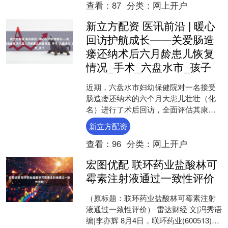
查看：
87
分类：
网上开户
新立方配资 医讯前沿 | 暖心
回访护航成长——关爱肠造
瘘还纳术后六月龄患儿恢复
情况_手术_六盘水市_孩子
近期，六盘水市妇幼保健院对一名接受
肠造瘘还纳术的六个月大患儿壮壮（化
名）进行了术后回访，全面评估其康复
状况，为后续健康管理提供科学依据。
新立方配资
别人的“半岁”是一帆风....
查看：
96
分类：
网上开户
宏图优配 联环药业盐酸林可
霉素注射液通过一致性评价
（原标题：联环药业盐酸林可霉素注射
液通过一致性评价） 雷达财经 文|冯秀语
编|李亦辉 8月4日，联环药业(600513)公