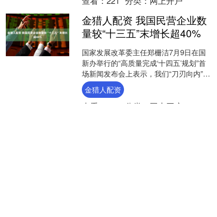
查看：
221
分类：
网上开户
金猎人配资 我国民营企业数
量较“十三五”末增长超40%
国家发展改革委主任郑栅洁7月9日在国
新办举行的“高质量完成‘十四五’规划”首
场新闻发布会上表示，我们“刀刃向内”破
除体制机制障碍，全国统一大市场“四梁
金猎人配资
八柱”基本....
查看：
169
分类：
网上开户
港联证券 郭晶晶53元布鞋逛
上海，霍启刚爱马仕相伴，
豪门夫妻的朴素爱情_生活_
孩子_价值
郭晶晶与霍启刚最近在上海的一家饰品
店被网友偶遇，照片引发了热议。郭晶
晶身穿一双53元的飞跃布鞋，鞋面已经
略显旧了，似乎路过了不少日子。而霍