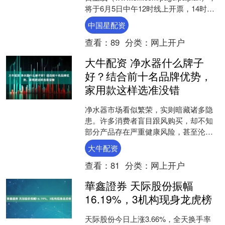
将于6月5日中午12时线上开票，14时线
下开售。本届电影节开....
中国星配资
查看：
89
分类：
网上开户
大牛配资 净水器什么牌子
好？结合前十名品牌优势，
家用款这样选准没错
净水器市场看似繁荣，实则暗藏诸多隐
患。许多消费者盲目跟风购买，却不知
部分产品存在严重健康风险，甚至沦
为“智商税”的代名词。行业乱象频发，如
大牛配资
下问题： ·净水菌种能....
查看：
81
分类：
网上开户
華鑫證券 天际股份振幅
16.19%，3机构现身龙虎榜
天际股份今日上涨3.66%，全天换手率