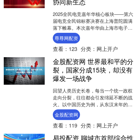
协同新生态
2025全民电竞嘉年华核心板块——第六
届电竞全民锦标赛决赛在上海普陀圆满
落下帷幕。本次嘉年华由上海市电子竞
技运动协会、上海市普陀区文化和旅游
尊尊网配资
局、上海市普陀区体育....
查看：
123
分类：
网上开户
金股配资网 世界最和平的分
裂，国家分成15块，却没有
爆发一场战争
回望人类历史长卷，每当一个统一政权
走向分裂，往往都会引发绵延不断的战
火。以中国历史为例，从东汉末年的三
国纷争到唐朝灭亡后的五代十国，每一
金股配资网
次王朝更迭都伴随着诸侯割....
查看：
119
分类：
网上开户
易投配资 聊城市首部综合性