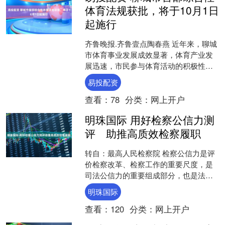
体育法规获批，将于10月1日
起施行
齐鲁晚报.齐鲁壹点陶春燕 近年来，聊城
市体育事业发展成效显著，体育产业发
展迅速，市民参与体育活动的积极性不
断提高。但仍存在体育设施管理不到
易投配资
位、学生体育锻炼得不到....
查看：
78
分类：
网上开户
明珠国际 用好检察公信力测
评 助推高质效检察履职
转自：最高人民检察院 检察公信力是评
价检察改革、检察工作的重要尺度，是
司法公信力的重要组成部分，也是法治
国家、法治政府、法治社会的民意基础
明珠国际
—— 用好检察公信力测....
查看：
120
分类：
网上开户