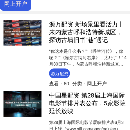
网上开户
源万配资 新场景里看活力丨
来内蒙古呼和浩特新城区，
探访古墙旧书“巷”遇记
“你这本是什么书？”“《呼兰河传》，你
呢？”“《额尔古纳河右岸》，太巧了！” 4
月30日下午，内蒙古呼和浩特新城区东
街街道国储大院门口，百余名青年围成
源万配资
一圈，互相....
查看：
60
分类：
网上开户
中国星配资 第28届上海国际
电影节排片表公布，5家影院
延长放映
第28届上海国际电影节展映排片表6月3
日上线（www.siff.com/page/paipian），