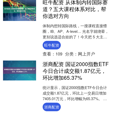
旺牛配资 从体制内转国际赛
道？五大课程体系对比，帮
你选对方向
体制内想转国际路线，一搜课程直接懵
圈，IB、AP、A-level… 光名字就绕晕，
更别说选适合娃的了！今天把 5 大主流
国际课程扒得明明白白，从认可度到适
旺牛配资
配人群....
查看：
109
分类：
网上开户
浙商配资 国证2000指数ETF
今日合计成交额1.87亿元，
环比增加65.37%
统计显示，国证2000指数ETF今日合计
成交额1.87亿元，环比上一交易日增加
7405.01万元，环比增幅为65.37%。 具
体来看，万家国证2000ETF（1....
浙商配资