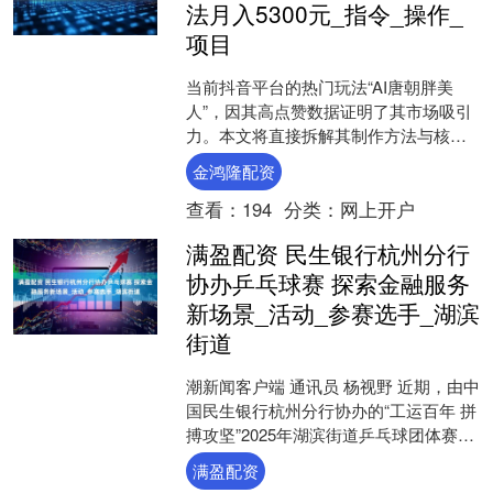
法月入5300元_指令_操作_
项目
当前抖音平台的热门玩法“AI唐朝胖美
人”，因其高点赞数据证明了其市场吸引
力。本文将直接拆解其制作方法与核心
要点。 该内容的生成逻辑是利用即梦AI
金鸿隆配资
工具的模板化功能....
查看：
194
分类：
网上开户
满盈配资 民生银行杭州分行
协办乒乓球赛 探索金融服务
新场景_活动_参赛选手_湖滨
街道
潮新闻客户端 通讯员 杨视野 近期，由中
国民生银行杭州分行协办的“工运百年 拼
搏攻坚”2025年湖滨街道乒乓球团体赛在
上城区工人文化馆圆满落幕。活动以乒
满盈配资
乓球竞技....