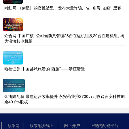
尚红网 《剑星》的官推被黑，发布大量诈骗广告_账号_加密_黑客
众合网 中国广核: 公司当前共管理28台在运机组及20台在建机组, 均
为沿海核电机组
哈福证券 中国县域旅游的“西施”——浙江诸暨
金鸿隆配资 聚焦运营效率提升 永安药业拟2700万元收购凌安科技剩
余49.2%股权
顺阳网
股票配资线上
网上开户
正规的配资平台