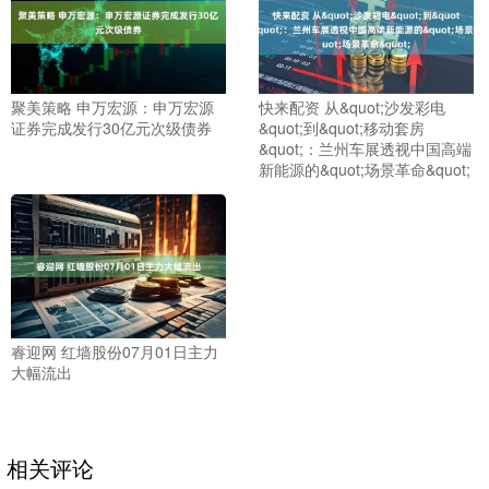
聚美策略 申万宏源：申万宏源
快来配资 从&quot;沙发彩电
证券完成发行30亿元次级债券
&quot;到&quot;移动套房
&quot;：兰州车展透视中国高端
新能源的&quot;场景革命&quot;
睿迎网 红墙股份07月01日主力
大幅流出
相关评论