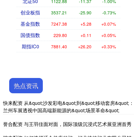
北证50
1122.88
-11.37
-1.00%
创业板指
3537.21
-25.90
-0.73%
基金指数
7247.38
+5.28
+0.07%
国债指数
229.80
+0.11
+0.05%
期指IC0
7881.40
+26.20
+0.33%
热点资讯
快来配资 从&quot;沙发彩电&quot;到&quot;移动套房&quot;：
兰州车展透视中国高端新能源的&quot;场景革命&quot;
誉合配资 与王羽佳面对面，国际顶级沉浸式艺术展亚洲首秀