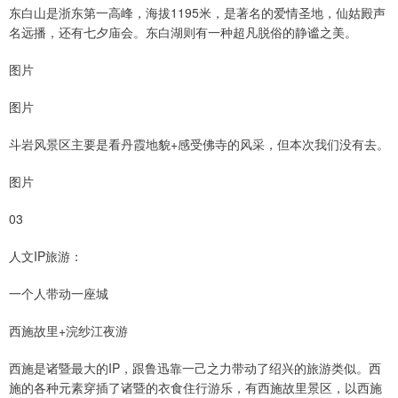
东白山是浙东第一高峰，海拔1195米，是著名的爱情圣地，仙姑殿声
名远播，还有七夕庙会。东白湖则有一种超凡脱俗的静谧之美。
图片
图片
斗岩风景区主要是看丹霞地貌+感受佛寺的风采，但本次我们没有去。
图片
03
人文IP旅游：
一个人带动一座城
西施故里+浣纱江夜游
西施是诸暨最大的IP，跟鲁迅靠一己之力带动了绍兴的旅游类似。西
施的各种元素穿插了诸暨的衣食住行游乐，有西施故里景区，以西施