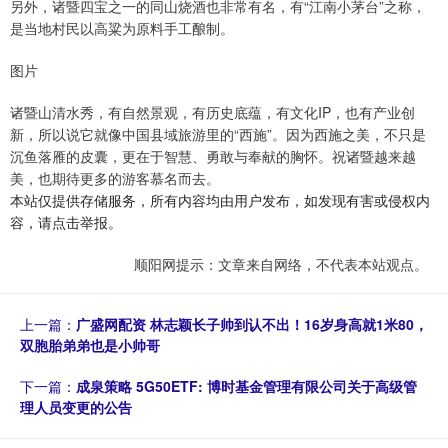
另外，诸暨四宝之一的同山烧酒也非常有名，有“江南小茅台”之称，
是当地村民以高粱为原料手工酿制。
图片
诸暨山清水秀，有自然景观，有历史底蕴，有文化IP，也有产业创
新，所以说它就像中国县域旅游里的“西施”。因为西施之美，不只是
沉鱼落雁的皮囊，更在于智慧、勇敢与奉献的胸怀。祝诸暨越来越
美，也期待更多的游客慕名而去。
本站仅提供存储服务，所有内容均由用户发布，如发现有害或侵权内
容，请点击举报。
顺阳网提示：文章来自网络，不代表本站观点。
上一篇：
广盛网配资 林志颖长子帅到认不出！16岁身高就1米80，
双胞胎弟弟也是小帅哥
下一篇：
成泉策略 5G50ETF: 博时基金管理有限公司关于高级管
理人员变更的公告