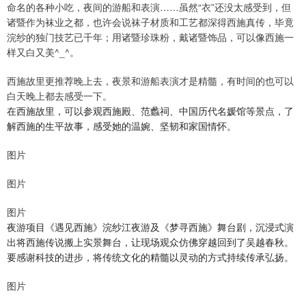
命名的各种小吃，夜间的游船和表演……虽然“衣”还没太感受到，但
诸暨作为袜业之都，也许会说袜子材质和工艺都深得西施真传，毕竟
浣纱的独门技艺已千年；用诸暨珍珠粉，戴诸暨饰品，可以像西施一
样又白又美^_^。
西施故里更推荐晚上去，夜景和游船表演才是精髓，有时间的也可以
白天晚上都去感受一下。
在西施故里，可以参观西施殿、范蠡祠、中国历代名媛馆等景点，了
解西施的生平故事，感受她的温婉、坚韧和家国情怀。
图片
图片
图片
夜游项目《遇见西施》浣纱江夜游及《梦寻西施》舞台剧，沉浸式演
出将西施传说搬上实景舞台，让现场观众仿佛穿越回到了吴越春秋。
要感谢科技的进步，将传统文化的精髓以灵动的方式持续传承弘扬。
图片