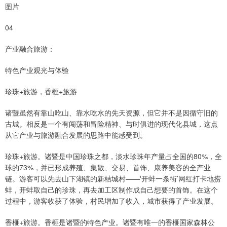
图片
04
产业融合旅游：
特色产业观光与体验
珍珠+旅游，香榧+旅游
诸暨虽然有靠山吃山、靠水吃水的先天资源，但它并不是因循守旧的
古城。相反是一个有闯荡和冒险精神、与时俱进的现代化县城，这点
从它产业与旅游融合发展的思路中能感受到。
珍珠+旅游。诸暨是中国珍珠之都，淡水珍珠年产量占全国的80%，全
球的73%，并已形成养殖、集散、交易、首饰、康养美容的全产业
链。游客可以先去山下湖镇的新桔城村——'开蚌一条街’网红打卡地捞
蚌，开蚌取自己的珍珠，再去加工区制作成自己想要的首饰。在这个
过程中，游客收获了体验，村民增加了收入，城市获得了产业发展。
香榧+旅游。香榧是诸暨的特色产业。诸暨有唯一的香榧国家森林公