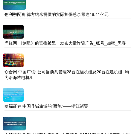
创利融配资 德方纳米提供的实际担保总余额达48.41亿元
尚红网 《剑星》的官推被黑，发布大量诈骗广告_账号_加密_黑客
众合网 中国广核: 公司当前共管理28台在运机组及20台在建机组, 均
为沿海核电机组
哈福证券 中国县域旅游的“西施”——浙江诸暨