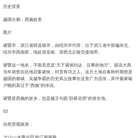
历史背景
越国古都，西施故里
图片
诸暨市，浙江省辖县级市，由绍兴市代管，位于浙江省中部偏东北、
绍兴市西南部，地处浙东南、浙西北丘陵交接地带。
诸暨这一地名，字面意思是“天下诸侯到达、议事的地方”。据说大禹
当年就曾在此地召集诸侯，封赏有功之人。这片土地在春秋时期曾是
越国的都城，吴越争霸的历史风云故事在这里广为流传，其中最家喻
户晓的莫过于“西施”的传说。
诸暨是西施的故乡，也是越王勾践“卧薪尝胆”的发生地。
02
自然景观旅游：
'七山一水两分田'的江南画卷