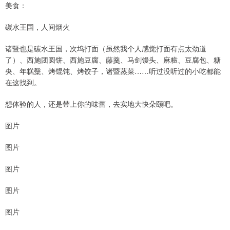
美食：
碳水王国，人间烟火
诸暨也是碳水王国，次坞打面（虽然我个人感觉打面有点太劲道
了）、西施团圆饼、西施豆腐、藤羹、马剑馒头、麻糍、豆腐包、糖
央、年糕糳、烤馄饨、烤饺子，诸暨蒸菜……听过没听过的小吃都能
在这找到。
想体验的人，还是带上你的味蕾，去实地大快朵颐吧。
图片
图片
图片
图片
图片