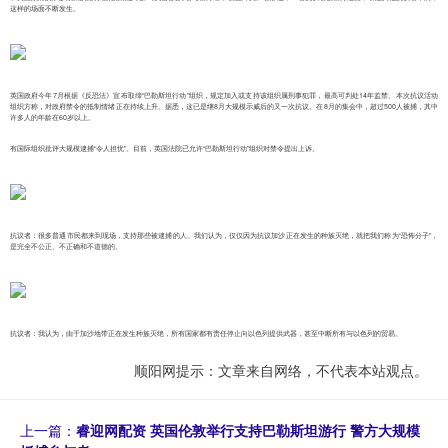
这样的场面不断发生。
英国政府今年7月根据《反恐法》宣布取缔“巴勒斯坦行动”组织，规定加入或支持该组织属刑事犯罪，最高可判处14年监禁。本次抗议活动
组织方称，对政府禁令的抵制情绪正在持续上升。据悉，这已是继8月大规模示威后的又一次抗议。在8月的集会中，超过500人被捕，其中
许多人的年龄在60岁以上。
有国际组织批评大规模逮捕“令人担忧”。目前，英国法院已允许“巴勒斯坦行动”组织对禁令提出上诉。
抗议者：很多普通市民都来到现场，支持那些被逮捕的人。我们认为，仅仅因为抗议加沙正在发生的种族灭绝，就把我们称为“恐怖分子”，
是完全不公正、不正确和不道德的。
抗议者：我认为，由于加沙地带正在发生种族灭绝，所有国家都有责任停止向以色列提供武器，甚至中断所有与以色列的贸易。
顺阳网提示：文章来自网络，不代表本站观点。
上一篇：
睿迎网配资 英国伦敦举行支持巴勒斯坦游行 警方大规模