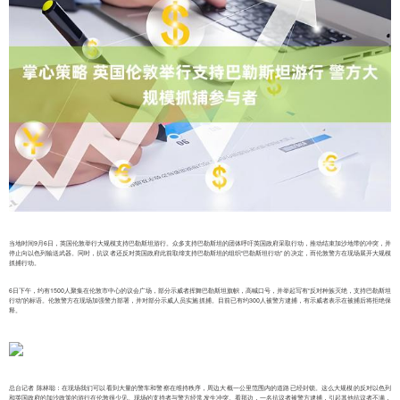
当地时间9月6日，英国伦敦举行大规模支持巴勒斯坦游行。众多支持巴勒斯坦的团体呼吁英国政府采取行动，推动结束加沙地带的冲突，并
停止向以色列输送武器。同时，抗议者还反对英国政府此前取缔支持巴勒斯坦的组织“巴勒斯坦行动” 的决定，而伦敦警方在现场展开大规模
抓捕行动。
6日下午，约有1500人聚集在伦敦市中心的议会广场，部分示威者挥舞巴勒斯坦旗帜，高喊口号，并举起写有“反对种族灭绝，支持巴勒斯坦
行动”的标语。伦敦警方在现场加强警力部署，并对部分示威人员实施抓捕。目前已有约300人被警方逮捕，有示威者表示在被捕后将拒绝保
释。
总台记者 陈林聪：在现场我们可以看到大量的警车和警察在维持秩序，周边大概一公里范围内的道路已经封锁。这么大规模的反对以色列
和英国政府的加沙政策的游行在伦敦很少见。现场的支持者与警方经常发生冲突。看那边，一名抗议者被警方逮捕，引起其他抗议者不满，