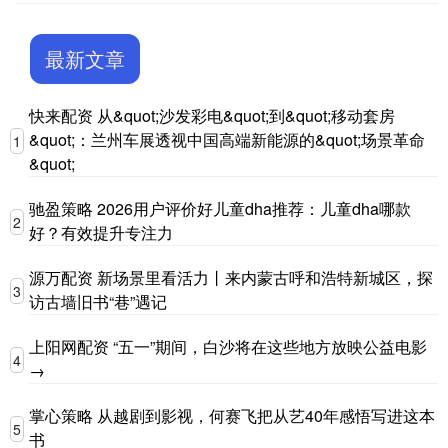
最新文章
快来配资 从&quot;沙发彩电&quot;到&quot;移动套房
&quot;：兰州车展透视中国高端新能源的&quot;场景革命
1
&quot;
驰盈策略 2026用户评价好儿童dha推荐：儿童dha哪款
2
好？有效提升专注力
源万配资 新场景里看活力丨来内蒙古呼和浩特新城区，探
3
访古墙旧书“巷”遇记
上阳网配资 “五一”期间，白沙将在这些地方放映公益电影
4
→
掌心策略 从越剧到影视，何赛飞把从艺40年感悟写进这本
5
书