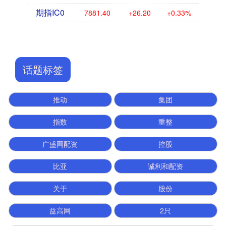
期指IC0
7881.40
+26.20
+0.33%
话题标签
推动
集团
指数
重整
广盛网配资
控股
比亚
诚利和配资
关于
股份
益高网
2只