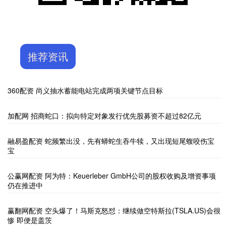
推荐资讯
360配资 尚义抽水蓄能电站完成两项关键节点目标
加配网 招商蛇口：拟向特定对象发行优先股募资不超过82亿元
融易盈配资 蛇频繁出没，先有蟒蛇生吞牛犊，又出现短尾蝮咬伤宝
宝
公赢网配资 阿为特：Keuerleber GmbH公司的股权收购及增资事项
仍在推进中
赢翻网配资 空头爆了！马斯克怒怼：继续做空特斯拉(TSLA.US)会很
惨 即便是盖茨