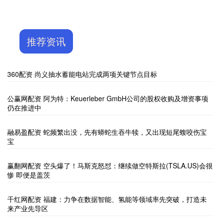
推荐资讯
360配资 尚义抽水蓄能电站完成两项关键节点目标
公赢网配资 阿为特：Keuerleber GmbH公司的股权收购及增资事项
仍在推进中
融易盈配资 蛇频繁出没，先有蟒蛇生吞牛犊，又出现短尾蝮咬伤宝
宝
赢翻网配资 空头爆了！马斯克怒怼：继续做空特斯拉(TSLA.US)会很
惨 即便是盖茨
千红网配资 福建：力争在数据智能、氢能等领域率先突破，打造未
来产业先导区