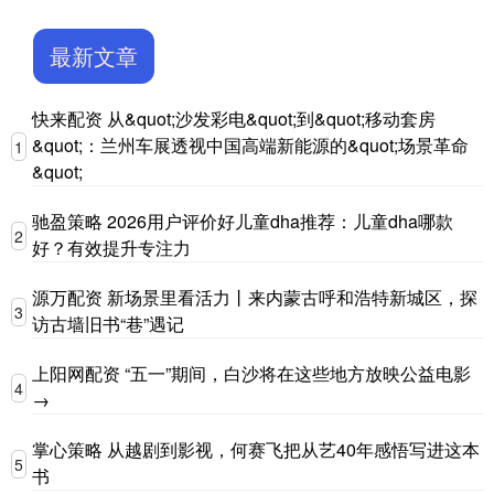
最新文章
快来配资 从&quot;沙发彩电&quot;到&quot;移动套房
&quot;：兰州车展透视中国高端新能源的&quot;场景革命
1
&quot;
驰盈策略 2026用户评价好儿童dha推荐：儿童dha哪款
2
好？有效提升专注力
源万配资 新场景里看活力丨来内蒙古呼和浩特新城区，探
3
访古墙旧书“巷”遇记
上阳网配资 “五一”期间，白沙将在这些地方放映公益电影
4
→
掌心策略 从越剧到影视，何赛飞把从艺40年感悟写进这本
5
书