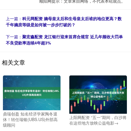
顺阳网提示：文章来自网络，不代表本站观点。
上一篇：
科元网配资 嫡母皇太后和生母皇太后谁的地位更高？数
千年嫡庶等级是如何被一步步打破的？
下一篇：
聚宏鑫配资 龙江银行迎来首席合规官 近几年频收大罚单
不良贷款率连续4年超3%
相关文章
鼎瑞创盈 知名经济学家陶冬退
上阳网配资 “五一”期间，白沙将
休！转任瑞银(UBS.US)外部高
在这些地方放映公益电影→
级顾问