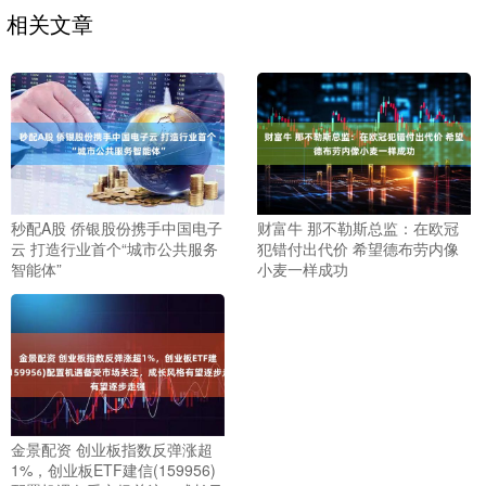
相关文章
秒配A股 侨银股份携手中国电子
财富牛 那不勒斯总监：在欧冠
云 打造行业首个“城市公共服务
犯错付出代价 希望德布劳内像
智能体”
小麦一样成功
金景配资 创业板指数反弹涨超
1%，创业板ETF建信(159956)