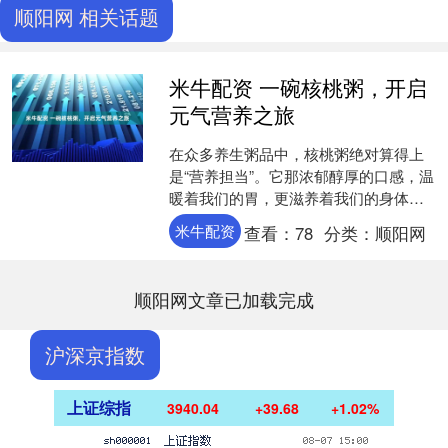
顺阳网 相关话题
米牛配资 一碗核桃粥，开启
元气营养之旅
在众多养生粥品中，核桃粥绝对算得上
是“营养担当”。它那浓郁醇厚的口感，温
暖着我们的胃，更滋养着我们的身体。
今天咱们就来好好聊聊核桃粥的那些营
米牛配资
查看：
78
分类：
顺阳网
养秘密。 健脑益智，....
顺阳网文章已加载完成
沪深京指数
上证综指
3940.04
+39.68
+1.02%