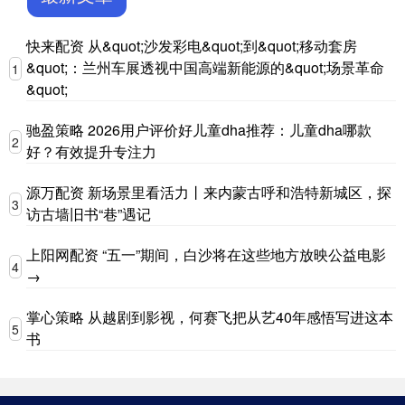
快来配资 从&quot;沙发彩电&quot;到&quot;移动套房
&quot;：兰州车展透视中国高端新能源的&quot;场景革命
1
&quot;
驰盈策略 2026用户评价好儿童dha推荐：儿童dha哪款
2
好？有效提升专注力
源万配资 新场景里看活力丨来内蒙古呼和浩特新城区，探
3
访古墙旧书“巷”遇记
上阳网配资 “五一”期间，白沙将在这些地方放映公益电影
4
→
掌心策略 从越剧到影视，何赛飞把从艺40年感悟写进这本
5
书