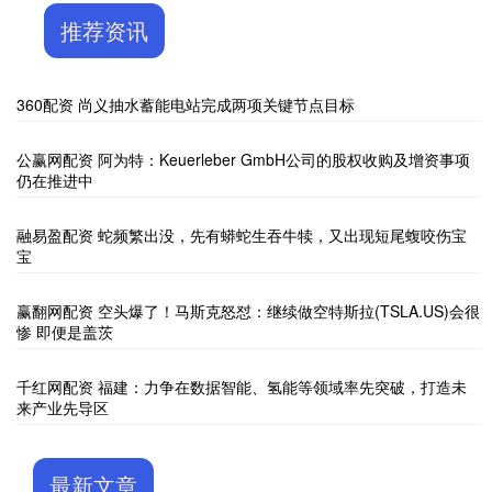
推荐资讯
360配资 尚义抽水蓄能电站完成两项关键节点目标
公赢网配资 阿为特：Keuerleber GmbH公司的股权收购及增资事项
仍在推进中
融易盈配资 蛇频繁出没，先有蟒蛇生吞牛犊，又出现短尾蝮咬伤宝
宝
赢翻网配资 空头爆了！马斯克怒怼：继续做空特斯拉(TSLA.US)会很
惨 即便是盖茨
千红网配资 福建：力争在数据智能、氢能等领域率先突破，打造未
来产业先导区
最新文章