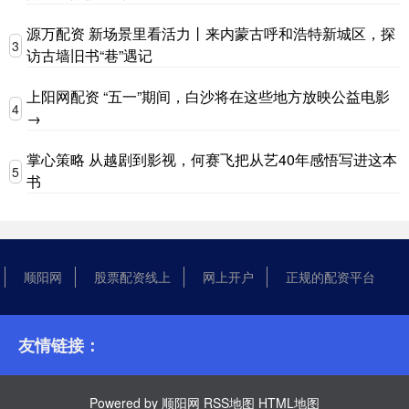
源万配资 新场景里看活力丨来内蒙古呼和浩特新城区，探
3
访古墙旧书“巷”遇记
上阳网配资 “五一”期间，白沙将在这些地方放映公益电影
4
→
掌心策略 从越剧到影视，何赛飞把从艺40年感悟写进这本
5
书
顺阳网
股票配资线上
网上开户
正规的配资平台
友情链接：
Powered by
顺阳网
RSS地图
HTML地图