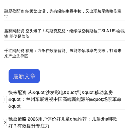
融易盈配资 蛇频繁出没，先有蟒蛇生吞牛犊，又出现短尾蝮咬伤宝
宝
赢翻网配资 空头爆了！马斯克怒怼：继续做空特斯拉(TSLA.US)会很
惨 即便是盖茨
千红网配资 福建：力争在数据智能、氢能等领域率先突破，打造未
来产业先导区
最新文章
快来配资 从&quot;沙发彩电&quot;到&quot;移动套房
&quot;：兰州车展透视中国高端新能源的&quot;场景革命
1
&quot;
驰盈策略 2026用户评价好儿童dha推荐：儿童dha哪款
2
好？有效提升专注力