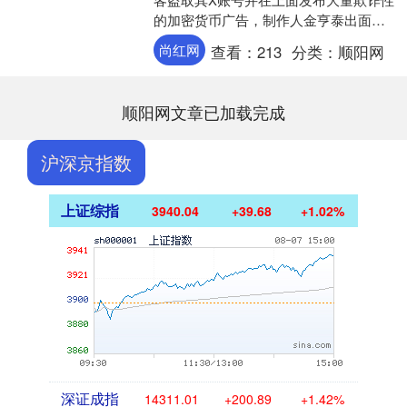
的加密货币广告，制作人金亨泰出面回
应，警告玩家不要上当。 近年来，各种
尚红网
查看：
213
分类：
顺阳网
大V账号成为黑客攻击....
顺阳网文章已加载完成
沪深京指数
上证综指
3940.04
+39.68
+1.02%
深证成指
14311.01
+200.89
+1.42%